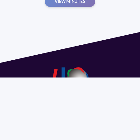
VIEW MINUTES
Address 1614 Isidoro de María. Floor 6 - Faculty of
Chemistry | Call (+598) 2924 1925 extension 1612 |
pedeciba@pedeciba.edu.uy
Razón Social: PROGRAMA DE DESARROLLO DE LAS
CIENCIAS BASICAS PEDECIBA