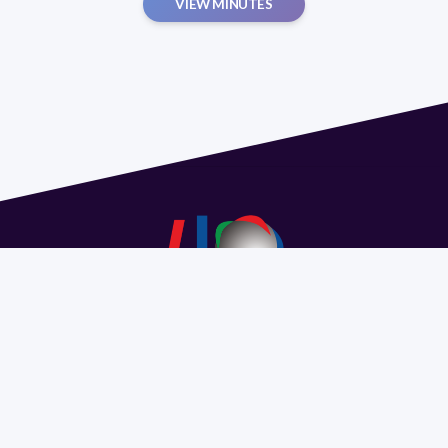
VIEW MINUTES
Address 1614 Isidoro de María. Floor 6 - Faculty of
Chemistry | Call (+598) 2924 1925 extension 1612 |
pedeciba@pedeciba.edu.uy
Razón Social: PROGRAMA DE DESARROLLO DE LAS
CIENCIAS BASICAS PEDECIBA