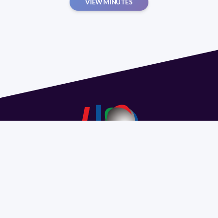
VIEW MINUTES
Address 1614 Isidoro de María. Floor 6 - Faculty of
Chemistry | Call (+598) 2924 1925 extension 1612 |
pedeciba@pedeciba.edu.uy
Razón Social: PROGRAMA DE DESARROLLO DE LAS
CIENCIAS BASICAS PEDECIBA