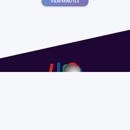
VIEW MINUTES
Address 1614 Isidoro de María. Floor 6 - Faculty of
Chemistry | Call (+598) 2924 1925 extension 1612 |
pedeciba@pedeciba.edu.uy
Razón Social: PROGRAMA DE DESARROLLO DE LAS
CIENCIAS BASICAS PEDECIBA