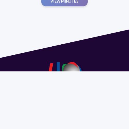
VIEW MINUTES
Address 1614 Isidoro de María. Floor 6 - Faculty of
Chemistry | Call (+598) 2924 1925 extension 1612 |
pedeciba@pedeciba.edu.uy
Razón Social: PROGRAMA DE DESARROLLO DE LAS
CIENCIAS BASICAS PEDECIBA