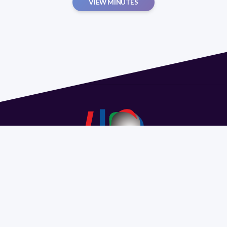
VIEW MINUTES
Address 1614 Isidoro de María. Floor 6 - Faculty of
Chemistry | Call (+598) 2924 1925 extension 1612 |
pedeciba@pedeciba.edu.uy
Razón Social: PROGRAMA DE DESARROLLO DE LAS
CIENCIAS BASICAS PEDECIBA