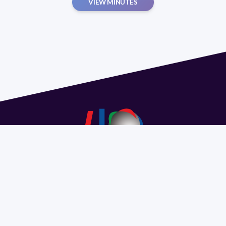
VIEW MINUTES
Address 1614 Isidoro de María. Floor 6 - Faculty of
Chemistry | Call (+598) 2924 1925 extension 1612 |
pedeciba@pedeciba.edu.uy
Razón Social: PROGRAMA DE DESARROLLO DE LAS
CIENCIAS BASICAS PEDECIBA