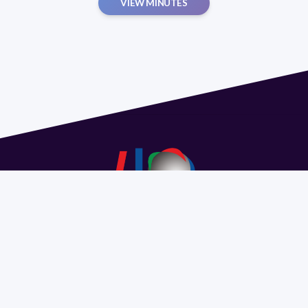
VIEW MINUTES
Address 1614 Isidoro de María. Floor 6 - Faculty of
Chemistry | Call (+598) 2924 1925 extension 1612 |
pedeciba@pedeciba.edu.uy
Razón Social: PROGRAMA DE DESARROLLO DE LAS
CIENCIAS BASICAS PEDECIBA