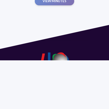
VIEW MINUTES
Address 1614 Isidoro de María. Floor 6 - Faculty of
Chemistry | Call (+598) 2924 1925 extension 1612 |
pedeciba@pedeciba.edu.uy
Razón Social: PROGRAMA DE DESARROLLO DE LAS
CIENCIAS BASICAS PEDECIBA