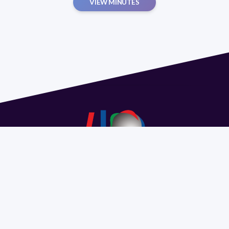
VIEW MINUTES
Address 1614 Isidoro de María. Floor 6 - Faculty of
Chemistry | Call (+598) 2924 1925 extension 1612 |
pedeciba@pedeciba.edu.uy
Razón Social: PROGRAMA DE DESARROLLO DE LAS
CIENCIAS BASICAS PEDECIBA