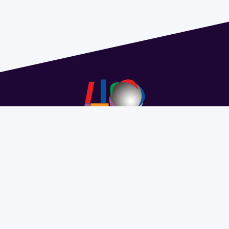
Address 1614 Isidoro de María. Floor 6 - Faculty of
Chemistry | Call (+598) 2924 1925 extension 1612 |
pedeciba@pedeciba.edu.uy
Razón Social: PROGRAMA DE DESARROLLO DE LAS
CIENCIAS BASICAS PEDECIBA