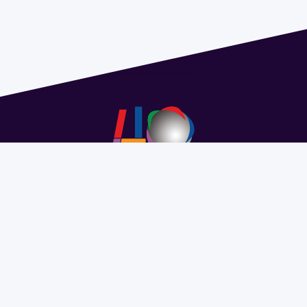
Address 1614 Isidoro de María. Floor 6 - Faculty of
Chemistry | Call (+598) 2924 1925 extension 1612 |
pedeciba@pedeciba.edu.uy
Razón Social: PROGRAMA DE DESARROLLO DE LAS
CIENCIAS BASICAS PEDECIBA