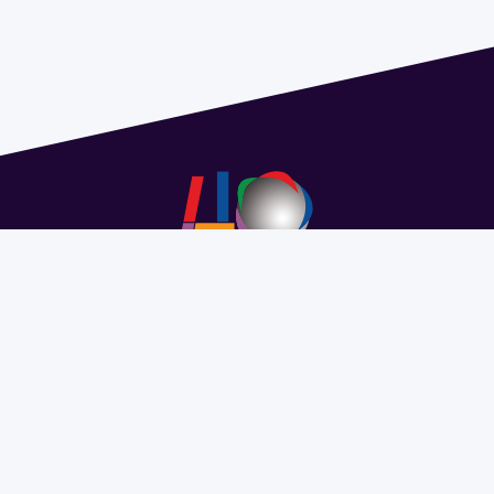
Address 1614 Isidoro de María. Floor 6 - Faculty of
Chemistry | Call (+598) 2924 1925 extension 1612 |
pedeciba@pedeciba.edu.uy
Razón Social: PROGRAMA DE DESARROLLO DE LAS
CIENCIAS BASICAS PEDECIBA