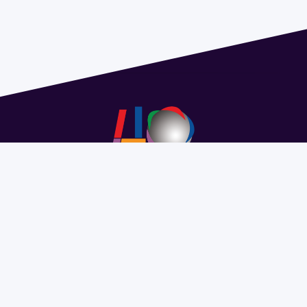
Address 1614 Isidoro de María. Floor 6 - Faculty of
Chemistry | Call (+598) 2924 1925 extension 1612 |
pedeciba@pedeciba.edu.uy
Razón Social: PROGRAMA DE DESARROLLO DE LAS
CIENCIAS BASICAS PEDECIBA