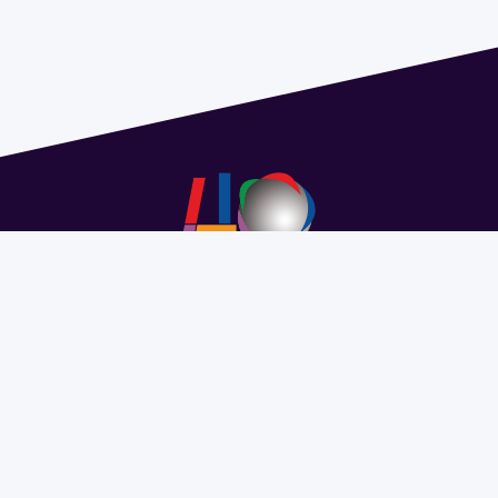
Address 1614 Isidoro de María. Floor 6 - Faculty of
Chemistry | Call (+598) 2924 1925 extension 1612 |
pedeciba@pedeciba.edu.uy
Razón Social: PROGRAMA DE DESARROLLO DE LAS
CIENCIAS BASICAS PEDECIBA