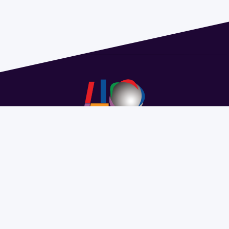
Address 1614 Isidoro de María. Floor 6 - Faculty of
Chemistry | Call (+598) 2924 1925 extension 1612 |
pedeciba@pedeciba.edu.uy
Razón Social: PROGRAMA DE DESARROLLO DE LAS
CIENCIAS BASICAS PEDECIBA