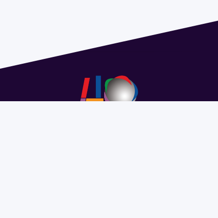
Address 1614 Isidoro de María. Floor 6 - Faculty of
Chemistry | Call (+598) 2924 1925 extension 1612 |
pedeciba@pedeciba.edu.uy
Razón Social: PROGRAMA DE DESARROLLO DE LAS
CIENCIAS BASICAS PEDECIBA