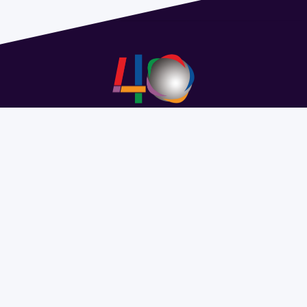
Address 1614 Isidoro de María. Floor 6 - Faculty of
Chemistry | Call (+598) 2924 1925 extension 1612 |
pedeciba@pedeciba.edu.uy
Razón Social: PROGRAMA DE DESARROLLO DE LAS
CIENCIAS BASICAS PEDECIBA
#SomosPEDECIBA
Programa de Desarrollo de las
Ciencias Básicas