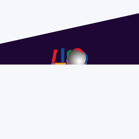
Address 1614 Isidoro de María. Floor 6 - Faculty of
Chemistry | Call (+598) 2924 1925 extension 1612 |
pedeciba@pedeciba.edu.uy
Razón Social: PROGRAMA DE DESARROLLO DE LAS
CIENCIAS BASICAS PEDECIBA