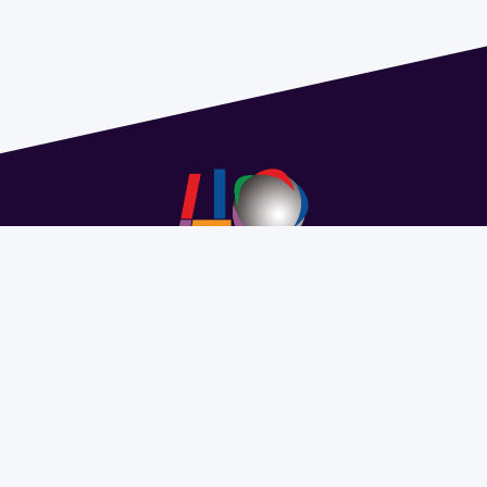
Address 1614 Isidoro de María. Floor 6 - Faculty of
Chemistry | Call (+598) 2924 1925 extension 1612 |
pedeciba@pedeciba.edu.uy
Razón Social: PROGRAMA DE DESARROLLO DE LAS
CIENCIAS BASICAS PEDECIBA