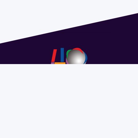
Address 1614 Isidoro de María. Floor 6 - Faculty of
Chemistry | Call (+598) 2924 1925 extension 1612 |
pedeciba@pedeciba.edu.uy
Razón Social: PROGRAMA DE DESARROLLO DE LAS
CIENCIAS BASICAS PEDECIBA