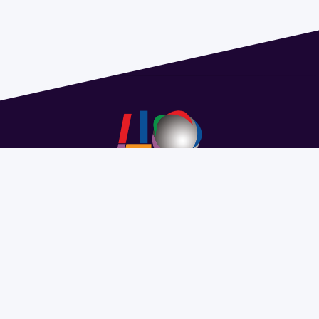
Address 1614 Isidoro de María. Floor 6 - Faculty of
Chemistry | Call (+598) 2924 1925 extension 1612 |
pedeciba@pedeciba.edu.uy
Razón Social: PROGRAMA DE DESARROLLO DE LAS
CIENCIAS BASICAS PEDECIBA