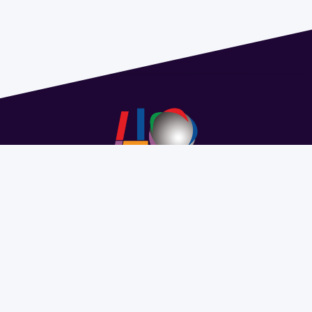
Address 1614 Isidoro de María. Floor 6 - Faculty of
Chemistry | Call (+598) 2924 1925 extension 1612 |
pedeciba@pedeciba.edu.uy
Razón Social: PROGRAMA DE DESARROLLO DE LAS
CIENCIAS BASICAS PEDECIBA