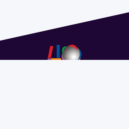
Address 1614 Isidoro de María. Floor 6 - Faculty of
Chemistry | Call (+598) 2924 1925 extension 1612 |
pedeciba@pedeciba.edu.uy
Razón Social: PROGRAMA DE DESARROLLO DE LAS
CIENCIAS BASICAS PEDECIBA