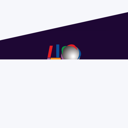
Address 1614 Isidoro de María. Floor 6 - Faculty of
Chemistry | Call (+598) 2924 1925 extension 1612 |
pedeciba@pedeciba.edu.uy
Razón Social: PROGRAMA DE DESARROLLO DE LAS
CIENCIAS BASICAS PEDECIBA