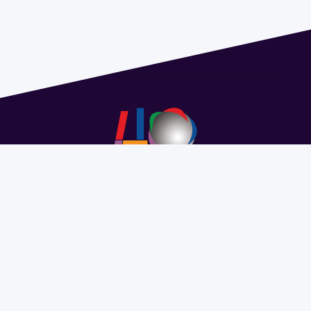
Address 1614 Isidoro de María. Floor 6 - Faculty of
Chemistry | Call (+598) 2924 1925 extension 1612 |
pedeciba@pedeciba.edu.uy
Razón Social: PROGRAMA DE DESARROLLO DE LAS
CIENCIAS BASICAS PEDECIBA