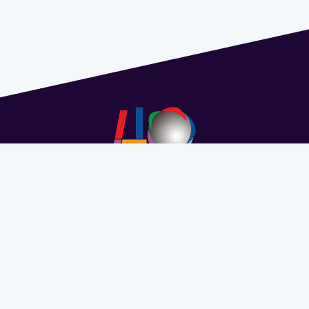
Address 1614 Isidoro de María. Floor 6 - Faculty of
Chemistry | Call (+598) 2924 1925 extension 1612 |
pedeciba@pedeciba.edu.uy
Razón Social: PROGRAMA DE DESARROLLO DE LAS
CIENCIAS BASICAS PEDECIBA