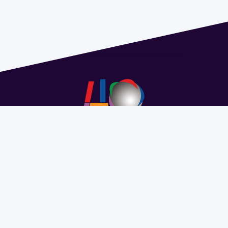
Address 1614 Isidoro de María. Floor 6 - Faculty of
Chemistry | Call (+598) 2924 1925 extension 1612 |
pedeciba@pedeciba.edu.uy
Razón Social: PROGRAMA DE DESARROLLO DE LAS
CIENCIAS BASICAS PEDECIBA