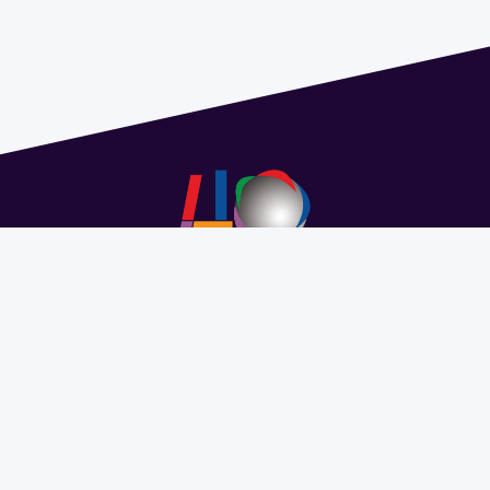
Address 1614 Isidoro de María. Floor 6 - Faculty of
Chemistry | Call (+598) 2924 1925 extension 1612 |
pedeciba@pedeciba.edu.uy
Razón Social: PROGRAMA DE DESARROLLO DE LAS
CIENCIAS BASICAS PEDECIBA