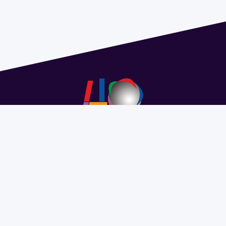
Address 1614 Isidoro de María. Floor 6 - Faculty of
Chemistry | Call (+598) 2924 1925 extension 1612 |
pedeciba@pedeciba.edu.uy
Razón Social: PROGRAMA DE DESARROLLO DE LAS
CIENCIAS BASICAS PEDECIBA