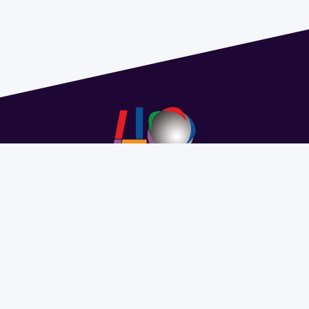
Address 1614 Isidoro de María. Floor 6 - Faculty of
Chemistry | Call (+598) 2924 1925 extension 1612 |
pedeciba@pedeciba.edu.uy
Razón Social: PROGRAMA DE DESARROLLO DE LAS
CIENCIAS BASICAS PEDECIBA