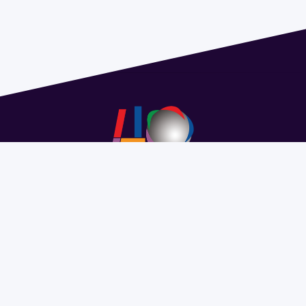
Address 1614 Isidoro de María. Floor 6 - Faculty of
Chemistry | Call (+598) 2924 1925 extension 1612 |
pedeciba@pedeciba.edu.uy
Razón Social: PROGRAMA DE DESARROLLO DE LAS
CIENCIAS BASICAS PEDECIBA