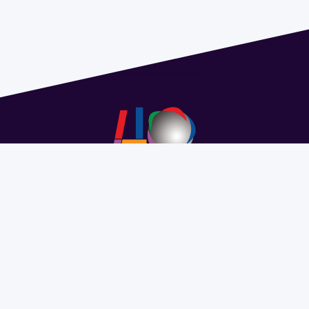
Address 1614 Isidoro de María. Floor 6 - Faculty of
Chemistry | Call (+598) 2924 1925 extension 1612 |
pedeciba@pedeciba.edu.uy
Razón Social: PROGRAMA DE DESARROLLO DE LAS
CIENCIAS BASICAS PEDECIBA