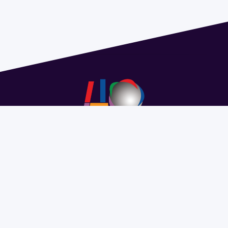
Address 1614 Isidoro de María. Floor 6 - Faculty of
Chemistry | Call (+598) 2924 1925 extension 1612 |
pedeciba@pedeciba.edu.uy
Razón Social: PROGRAMA DE DESARROLLO DE LAS
CIENCIAS BASICAS PEDECIBA