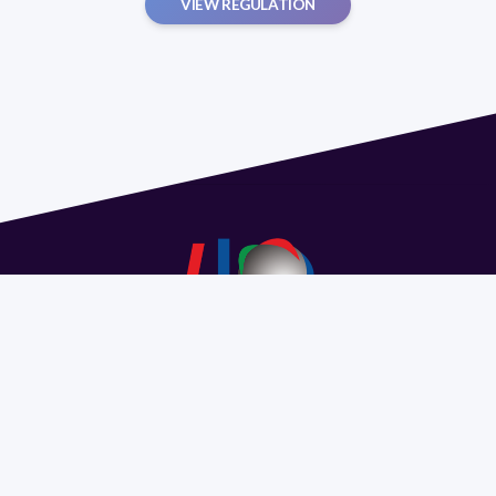
VIEW REGULATION
Address 1614 Isidoro de María. Floor 6 - Faculty of
Chemistry | Call (+598) 2924 1925 extension 1612 |
pedeciba@pedeciba.edu.uy
Razón Social: PROGRAMA DE DESARROLLO DE LAS
CIENCIAS BASICAS PEDECIBA