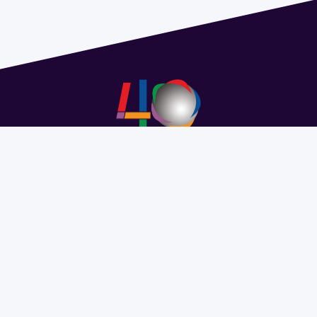
Address 1614 Isidoro de María. Floor 6 - Faculty of
Chemistry | Call (+598) 2924 1925 extension 1612 |
pedeciba@pedeciba.edu.uy
Razón Social: PROGRAMA DE DESARROLLO DE LAS
CIENCIAS BASICAS PEDECIBA
#SomosPEDECIBA
Programa de Desarrollo de las