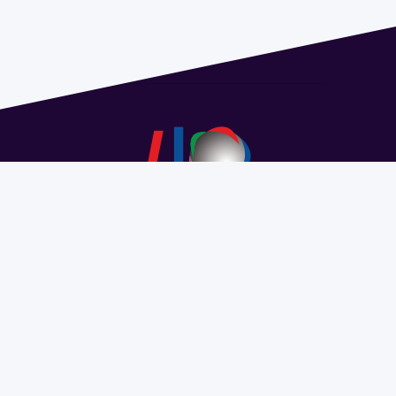
Dirección: Isidoro de María 1614 piso 6 | Tel.: 2924 1925
interno 1612 | pedeciba@pedeciba.edu.uy
Razón Social: PROGRAMA DE DESARROLLO DE LAS
CIENCIAS BASICAS PEDECIBA
#SomosPEDECIBA
Programa de Desarrollo de las