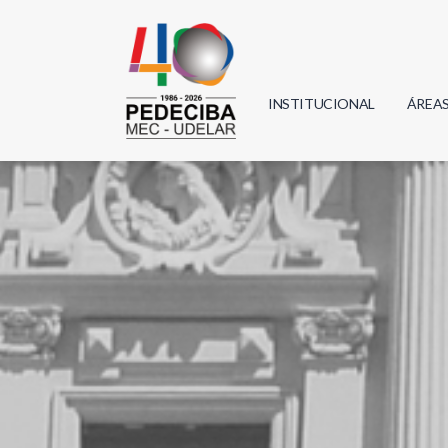
INSTITUCIONAL
ÁREA
Biolo
Física
Geoci
Infor
Mate
Quím