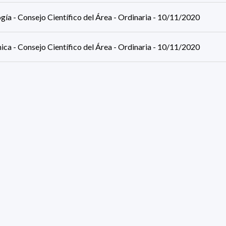
gía - Consejo Científico del Área - Ordinaria - 10/11/2020
ca - Consejo Científico del Área - Ordinaria - 10/11/2020
rmática - Comisión de Posgrado - Ordinaria - 10/11/2020
mática - Consejo Científico del Área - Ordinaria - 06/11/2020
a - Consejo Científico del Área - Ordinaria - 05/11/2020
sión Directiva - Comisión Directiva - Ordinaria - 04/11/2020
esultados (página 3/19)