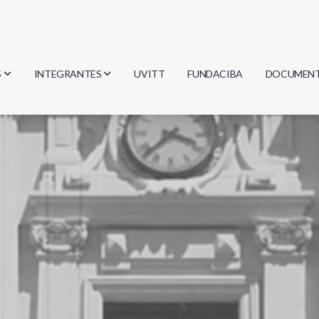
S
INTEGRANTES
UVITT
FUNDACIBA
DOCUMEN
gía
Investigadores
Actas
Estudiantes
Reglament
encias
Egresados
Document
mática
mática
ica