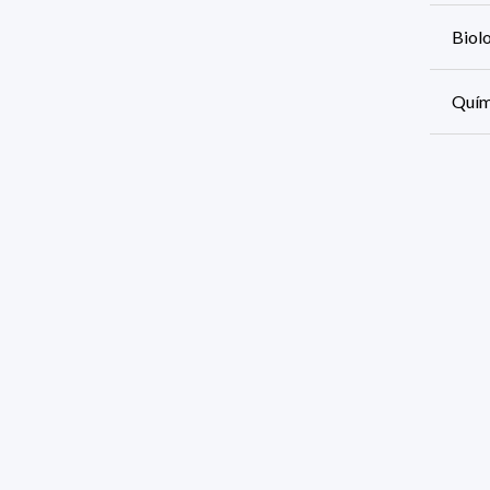
Biolo
Quími
Info
Infor
Físic
Comi
361 r