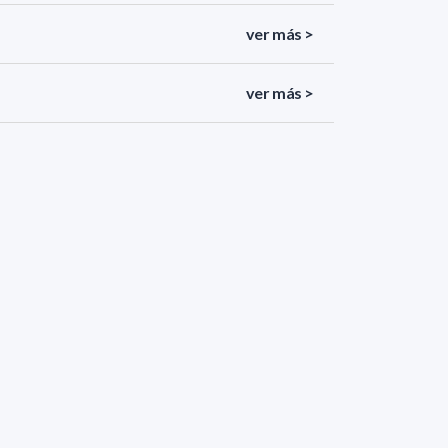
ver más >
ver más >
ver más >
ver más >
ver más >
ver más >
<
«
1
2
3
4
5
»
>