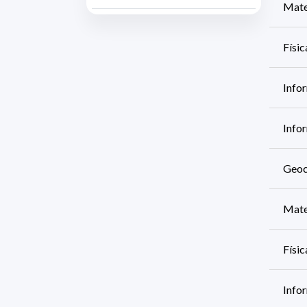
Mate
Físi
Info
Info
Geoc
Mate
Físi
Info