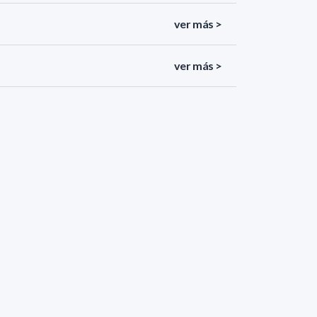
ver más >
ver más >
ver más >
ver más >
ver más >
ver más >
<
«
1
2
3
4
5
»
>