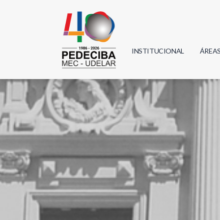
INSTITUCIONAL
ÁREA
Biolo
Física
Geoci
Infor
Mate
Quím