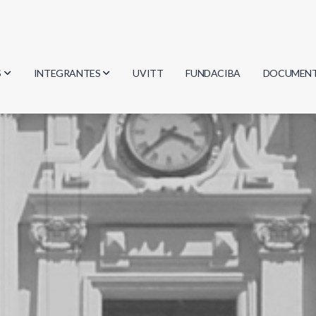
S
INTEGRANTES
UVITT
FUNDACIBA
DOCUMEN
gía
Investigadores
Actas
Estudiantes
Reglament
encias
Egresados
Document
mática
mática
ica