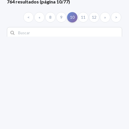
764 resultados (página 10/77)
<
«
8
9
10
11
12
»
>
ÁREA
Biología
Geociencias
Matemática
Física
Química
Informática