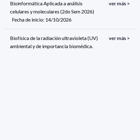
Bioinformática Aplicada a análisis
ver más >
celulares y moleculares (2do Sem 2026)
Fecha de inicio: 14/10/2026
Biofísica de la radiación ultravioleta (UV)
ver más >
ambiental y de importancia biomédica.
Efectos fisicoquímicos y biológicos a nivel
celular (2do sem 2026) Fecha de inicio:
06/10/2026
198 resultados (página 1/20)
<
«
1
2
3
4
5
»
>