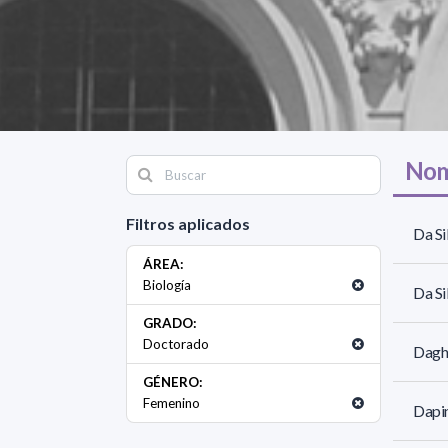
Nom
Filtros aplicados
Da Si
ÁREA:
Biología
Da Si
GRADO:
Doctorado
Daghe
GÉNERO:
Femenino
Dapin