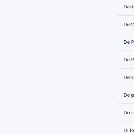
Davi
De Ma
Del P
Del P
Delfr
Delga
Deus 
Di To