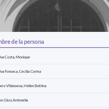
bre de la persona
lva Costa, Monique
lva Fonseca, Cecilia Corina
ro Villanueva, Hellen Bettina
o Gissi, Antonella