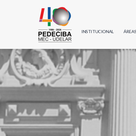
INSTITUCIONAL
ÁREA
Biolo
Física
Geoci
Infor
Mate
Quím