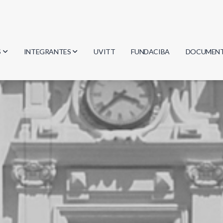
S
INTEGRANTES
UVITT
FUNDACIBA
DOCUMEN
gía
Investigadores
Actas
Estudiantes
Reglament
encias
Egresados
Document
mática
mática
ica