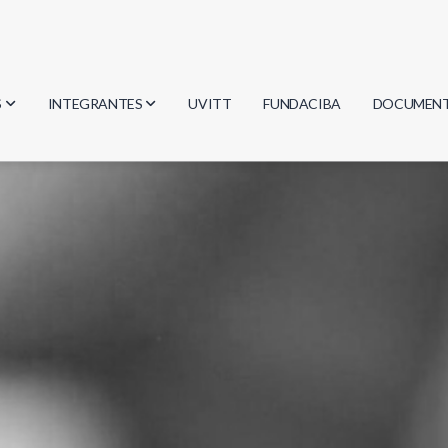
S
INTEGRANTES
UVITT
FUNDACIBA
DOCUMEN
gía
Investigadores
Actas
Estudiantes
Reglament
encias
Egresados
Document
mática
mática
ica