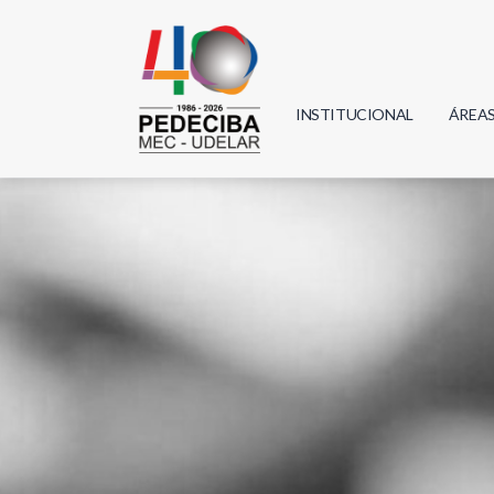
INSTITUCIONAL
ÁREA
Biolo
Física
Geoci
Infor
Mate
Quím