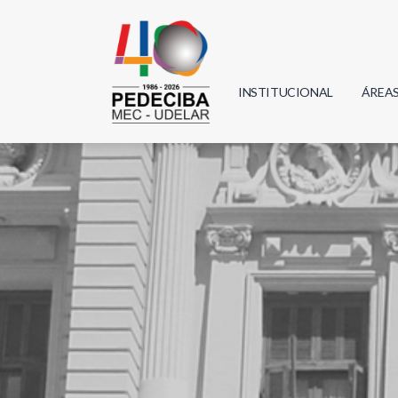
INSTITUCIONAL
ÁREA
Biolo
Física
Geoci
Infor
Mate
Quím