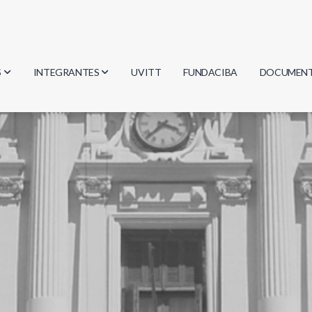
S
INTEGRANTES
UVITT
FUNDACIBA
DOCUMEN
gía
Investigadores
Actas
Estudiantes
Reglament
encias
Egresados
Document
mática
mática
ica