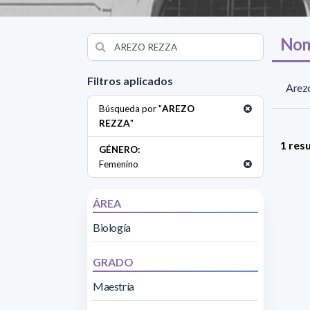
Nom
Filtros aplicados
Arezo
Búsqueda por "
AREZO
REZZA
"
1 res
GÉNERO:
Femenino
ÁREA
Biología
GRADO
Maestría