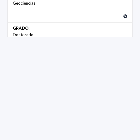
Geociencias
GRADO:
Doctorado
GÉNERO
Femenino
Masculino