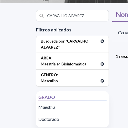
Nom
Filtros aplicados
Carva
Búsqueda por "
CARVALHO
ALVAREZ
"
1 res
ÁREA:
Maestría en Bioinformática
GÉNERO:
Masculino
GRADO
Maestría
Doctorado