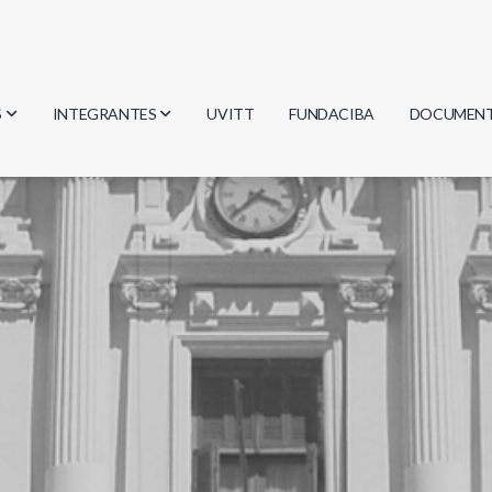
S
INTEGRANTES
UVITT
FUNDACIBA
DOCUMEN
gía
Investigadores
Actas
Estudiantes
Reglament
encias
Egresados
Document
mática
mática
ica