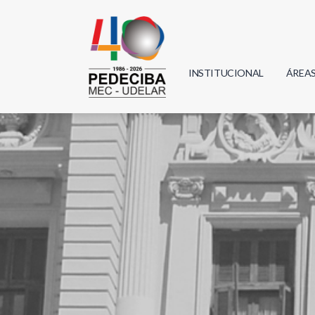
INSTITUCIONAL
ÁREA
Biolo
Física
Geoci
Infor
Mate
Quím