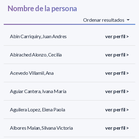
Nombre de la persona
Ordenar resultados
Abin Carriquiry, Juan Andres
ver perfil >
Abirached Alonzo, Cecilia
ver perfil >
Acevedo Villamil, Ana
ver perfil >
Aguiar Cantera, Ivana María
ver perfil >
Aguilera Lopez, Elena Paola
ver perfil >
Albores Malan, Silvana Victoria
ver perfil >