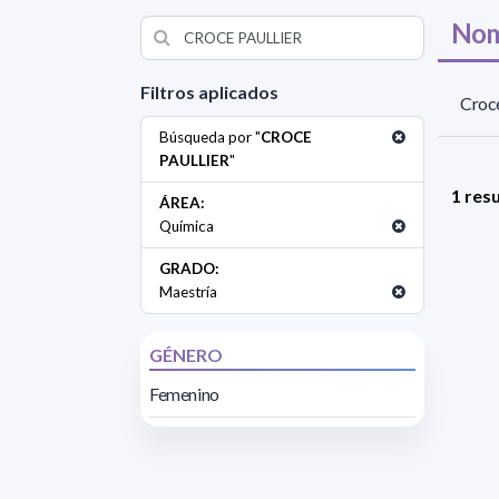
Nom
Filtros aplicados
Croce
Búsqueda por "
CROCE
PAULLIER
"
1 res
ÁREA:
Química
GRADO:
Maestría
GÉNERO
Femenino