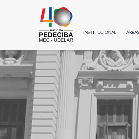
INSTITUCIONAL
ÁREA
Biolo
Física
Geoci
Infor
Mate
Quím