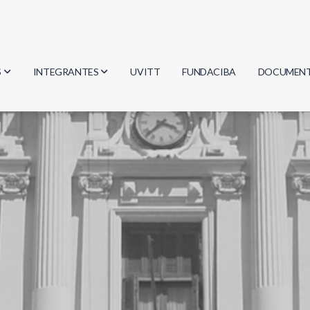
S
INTEGRANTES
UVITT
FUNDACIBA
DOCUMEN
gía
Investigadores
Actas
Estudiantes
Reglament
encias
Egresados
Document
mática
mática
ica