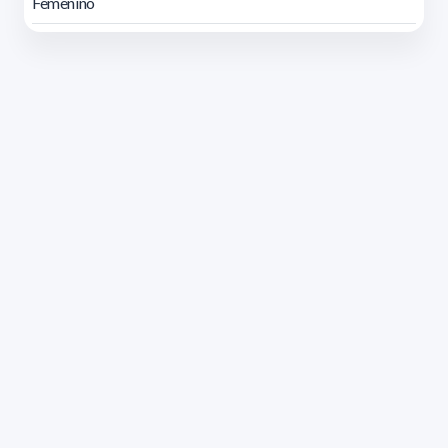
Femenino
Dirección: Isidoro de María 1614 piso 6 | Tel.: 2924 1925
interno 1612 | pedeciba@pedeciba.edu.uy
Razón Social: PROGRAMA DE DESARROLLO DE LAS
CIENCIAS BASICAS PEDECIBA