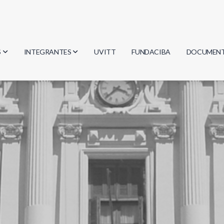
S
INTEGRANTES
UVITT
FUNDACIBA
DOCUMEN
gía
Investigadores
Actas
Estudiantes
Reglament
encias
Egresados
Document
mática
mática
ica