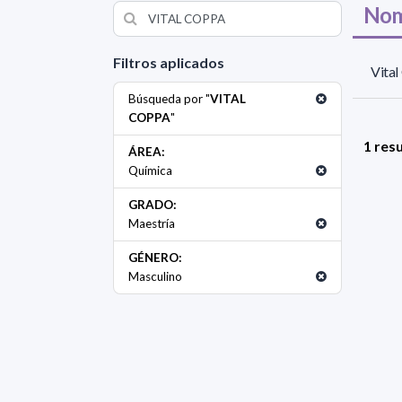
Nom
Filtros aplicados
Vita
Búsqueda por "
VITAL
COPPA
"
1 res
ÁREA:
Química
GRADO:
Maestría
GÉNERO:
Masculino