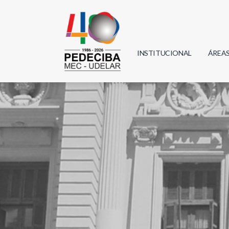
INSTITUCIONAL
ÁREA
Biolo
Física
Geoci
Infor
Mate
Quím